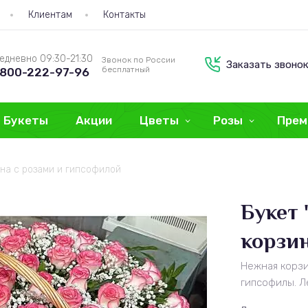
Клиентам
Контакты
едневно 09:30-21:30
Звонок по России
Заказать звоно
бесплатный
800-222-97-96
Букеты
Акции
Цветы
Розы
Прем
ина с розами и гипсофилой
Букет
корзин
Нежная корзи
гипсофилы. Л